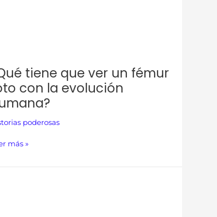
Qué tiene que ver un fémur
oto con la evolución
umana?
storias poderosas
er más »
rren
fett