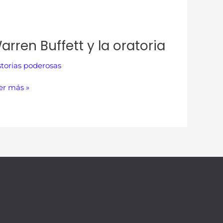
arren Buffett y la oratoria
storias poderosas
er más »