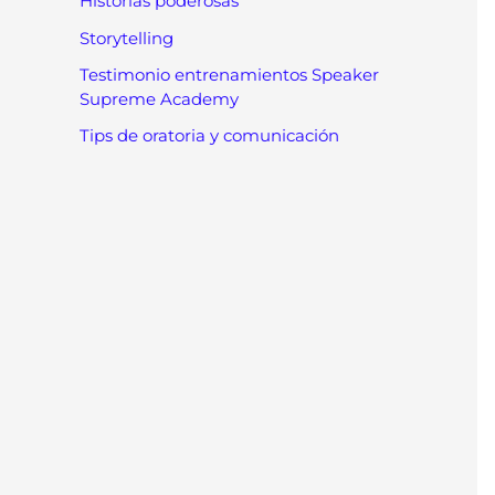
r
Historias poderosas
:
Storytelling
Testimonio entrenamientos Speaker
Supreme Academy
Tips de oratoria y comunicación