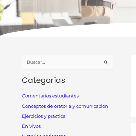
B
u
Categorías
s
c
Comentarios estudiantes
a
Conceptos de oratoria y comunicación
r
Ejercicios y práctica
p
En Vivos
o