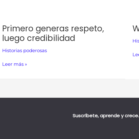
Primero generas respeto,
W
luego credibilidad
Hi
Historias poderosas
Le
Leer más »
Suscríbete, aprende y crece.