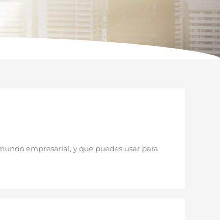
el mundo empresarial, y que puedes usar para
ué