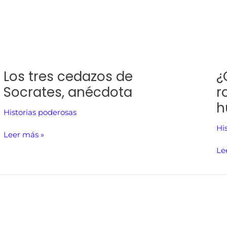
Los tres cedazos de
¿
Socrates, anécdota
r
h
Historias poderosas
Hi
Leer más »
Le
Primero
Wa
generas
Buf
respeto,
y