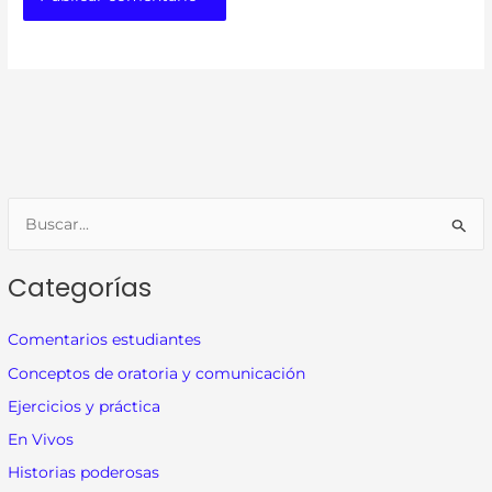
B
u
Categorías
s
c
Comentarios estudiantes
a
Conceptos de oratoria y comunicación
r
p
Ejercicios y práctica
o
En Vivos
r
Historias poderosas