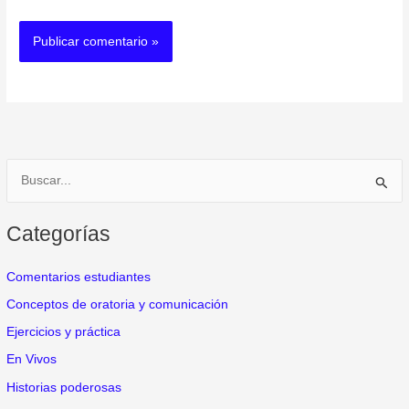
B
u
Categorías
s
c
Comentarios estudiantes
a
Conceptos de oratoria y comunicación
r
Ejercicios y práctica
p
o
En Vivos
r
Historias poderosas
: